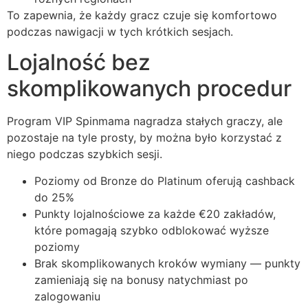
To zapewnia, że każdy gracz czuje się komfortowo
podczas nawigacji w tych krótkich sesjach.
Lojalność bez
skomplikowanych procedur
Program VIP Spinmama nagradza stałych graczy, ale
pozostaje na tyle prosty, by można było korzystać z
niego podczas szybkich sesji.
Poziomy od Bronze do Platinum oferują cashback
do 25%
Punkty lojalnościowe za każde €20 zakładów,
które pomagają szybko odblokować wyższe
poziomy
Brak skomplikowanych kroków wymiany — punkty
zamieniają się na bonusy natychmiast po
zalogowaniu