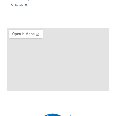
chattare