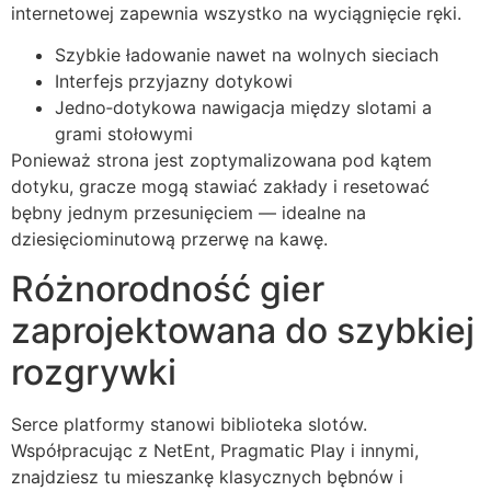
internetowej zapewnia wszystko na wyciągnięcie ręki.
Szybkie ładowanie nawet na wolnych sieciach
Interfejs przyjazny dotykowi
Jedno‑dotykowa nawigacja między slotami a
grami stołowymi
Ponieważ strona jest zoptymalizowana pod kątem
dotyku, gracze mogą stawiać zakłady i resetować
bębny jednym przesunięciem — idealne na
dziesięciominutową przerwę na kawę.
Różnorodność gier
zaprojektowana do szybkiej
rozgrywki
Serce platformy stanowi biblioteka slotów.
Współpracując z NetEnt, Pragmatic Play i innymi,
znajdziesz tu mieszankę klasycznych bębnów i