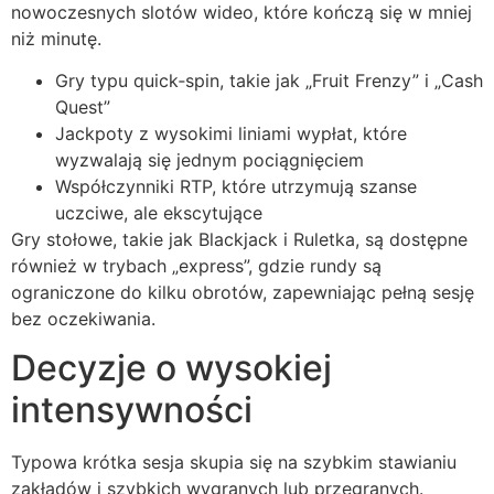
nowoczesnych slotów wideo, które kończą się w mniej
niż minutę.
Gry typu quick‑spin, takie jak „Fruit Frenzy” i „Cash
Quest”
Jackpoty z wysokimi liniami wypłat, które
wyzwalają się jednym pociągnięciem
Współczynniki RTP, które utrzymują szanse
uczciwe, ale ekscytujące
Gry stołowe, takie jak Blackjack i Ruletka, są dostępne
również w trybach „express”, gdzie rundy są
ograniczone do kilku obrotów, zapewniając pełną sesję
bez oczekiwania.
Decyzje o wysokiej
intensywności
Typowa krótka sesja skupia się na szybkim stawianiu
zakładów i szybkich wygranych lub przegranych.