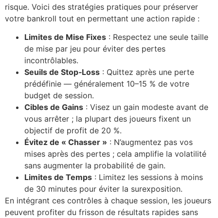
risque. Voici des stratégies pratiques pour préserver
votre bankroll tout en permettant une action rapide :
Limites de Mise Fixes
: Respectez une seule taille
de mise par jeu pour éviter des pertes
incontrôlables.
Seuils de Stop‑Loss
: Quittez après une perte
prédéfinie — généralement 10–15 % de votre
budget de session.
Cibles de Gains
: Visez un gain modeste avant de
vous arrêter ; la plupart des joueurs fixent un
objectif de profit de 20 %.
Évitez de « Chasser »
: N’augmentez pas vos
mises après des pertes ; cela amplifie la volatilité
sans augmenter la probabilité de gain.
Limites de Temps
: Limitez les sessions à moins
de 30 minutes pour éviter la surexposition.
En intégrant ces contrôles à chaque session, les joueurs
peuvent profiter du frisson de résultats rapides sans