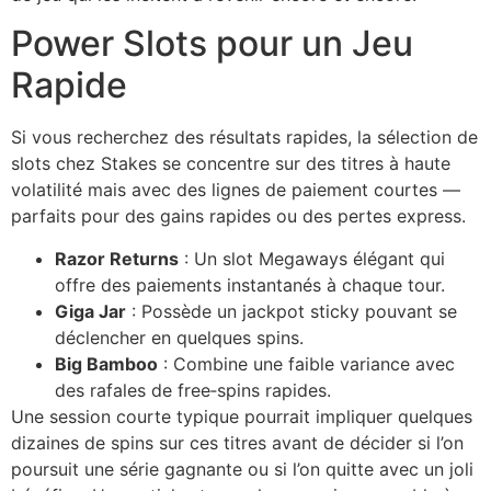
Power Slots pour un Jeu
Rapide
Si vous recherchez des résultats rapides, la sélection de
slots chez Stakes se concentre sur des titres à haute
volatilité mais avec des lignes de paiement courtes —
parfaits pour des gains rapides ou des pertes express.
Razor Returns
: Un slot Megaways élégant qui
offre des paiements instantanés à chaque tour.
Giga Jar
: Possède un jackpot sticky pouvant se
déclencher en quelques spins.
Big Bamboo
: Combine une faible variance avec
des rafales de free‑spins rapides.
Une session courte typique pourrait impliquer quelques
dizaines de spins sur ces titres avant de décider si l’on
poursuit une série gagnante ou si l’on quitte avec un joli