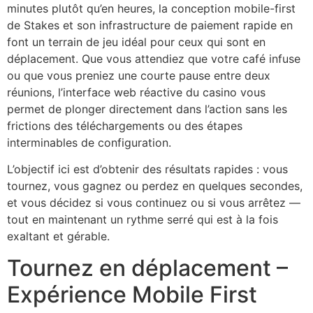
minutes plutôt qu’en heures, la conception mobile-first
de Stakes et son infrastructure de paiement rapide en
font un terrain de jeu idéal pour ceux qui sont en
déplacement. Que vous attendiez que votre café infuse
ou que vous preniez une courte pause entre deux
réunions, l’interface web réactive du casino vous
permet de plonger directement dans l’action sans les
frictions des téléchargements ou des étapes
interminables de configuration.
L’objectif ici est d’obtenir des résultats rapides : vous
tournez, vous gagnez ou perdez en quelques secondes,
et vous décidez si vous continuez ou si vous arrêtez —
tout en maintenant un rythme serré qui est à la fois
exaltant et gérable.
Tournez en déplacement –
Expérience Mobile First