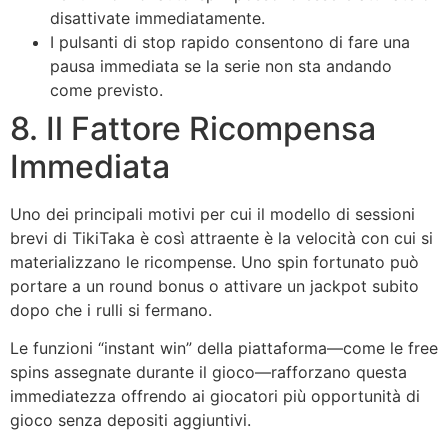
disattivate immediatamente.
I pulsanti di stop rapido consentono di fare una
pausa immediata se la serie non sta andando
come previsto.
8. Il Fattore Ricompensa
Immediata
Uno dei principali motivi per cui il modello di sessioni
brevi di TikiTaka è così attraente è la velocità con cui si
materializzano le ricompense. Uno spin fortunato può
portare a un round bonus o attivare un jackpot subito
dopo che i rulli si fermano.
Le funzioni “instant win” della piattaforma—come le free
spins assegnate durante il gioco—rafforzano questa
immediatezza offrendo ai giocatori più opportunità di
gioco senza depositi aggiuntivi.