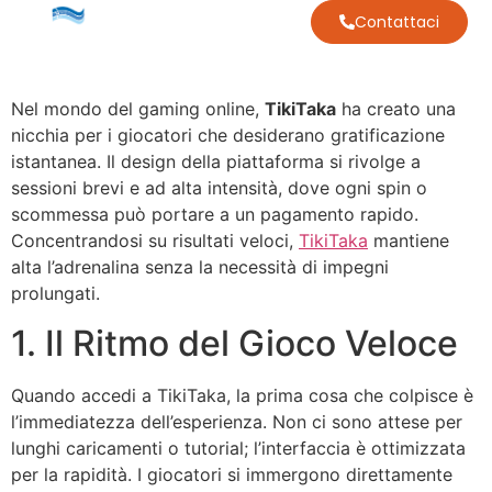
Contattaci
Nel mondo del gaming online,
TikiTaka
ha creato una
nicchia per i giocatori che desiderano gratificazione
istantanea. Il design della piattaforma si rivolge a
sessioni brevi e ad alta intensità, dove ogni spin o
scommessa può portare a un pagamento rapido.
Concentrandosi su risultati veloci,
TikiTaka
mantiene
alta l’adrenalina senza la necessità di impegni
prolungati.
1. Il Ritmo del Gioco Veloce
Quando accedi a TikiTaka, la prima cosa che colpisce è
l’immediatezza dell’esperienza. Non ci sono attese per
lunghi caricamenti o tutorial; l’interfaccia è ottimizzata
per la rapidità. I giocatori si immergono direttamente