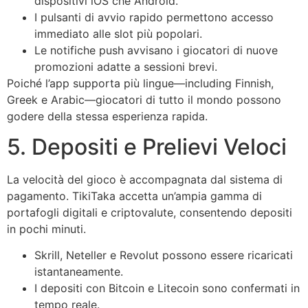
dispositivi iOS che Android.
I pulsanti di avvio rapido permettono accesso
immediato alle slot più popolari.
Le notifiche push avvisano i giocatori di nuove
promozioni adatte a sessioni brevi.
Poiché l’app supporta più lingue—including Finnish,
Greek e Arabic—giocatori di tutto il mondo possono
godere della stessa esperienza rapida.
5. Depositi e Prelievi Veloci
La velocità del gioco è accompagnata dal sistema di
pagamento. TikiTaka accetta un’ampia gamma di
portafogli digitali e criptovalute, consentendo depositi
in pochi minuti.
Skrill, Neteller e Revolut possono essere ricaricati
istantaneamente.
I depositi con Bitcoin e Litecoin sono confermati in
tempo reale.