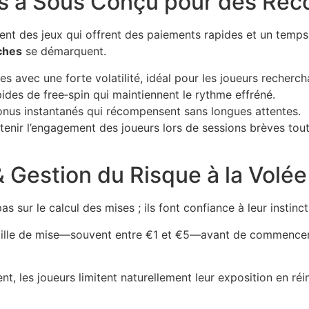
s à Sous Conçu pour des Ré
gent des jeux qui offrent des paiements rapides et un temps 
ches
se démarquent.
 avec une forte volatilité, idéal pour les joueurs recherch
des de free‑spin qui maintiennent le rythme effréné.
nus instantanés qui récompensent sans longues attentes.
ir l’engagement des joueurs lors de sessions brèves tout e
 Gestion du Risque à la Volée
as sur le calcul des mises ; ils font confiance à leur instin
taille de mise—souvent entre €1 et €5—avant de commencer u
 les joueurs limitent naturellement leur exposition en réini