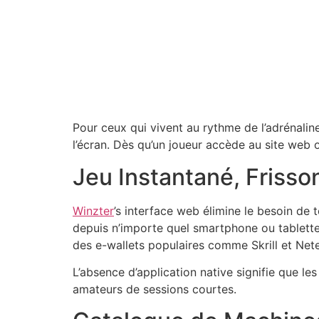
Pour ceux qui vivent au rythme de l’adrénaline
l’écran. Dès qu’un joueur accède au site web
Jeu Instantané, Friss
Winzter
’s interface web élimine le besoin de 
depuis n’importe quel smartphone ou tablette.
des e-wallets populaires comme Skrill et Netel
L’absence d’application native signifie que 
amateurs de sessions courtes.