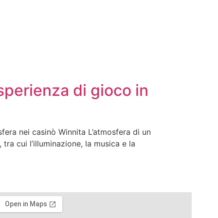
Contattaci
sperienza di gioco in
sfera nei casinò Winnita L’atmosfera di un
tra cui l’illuminazione, la musica e la