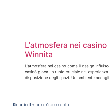
L'atmosfera nei casino 
Winnita
L'atmosfera nei casino come il design influisc
casinò gioca un ruolo cruciale nell’esperienza d
disposizione degli spazi. Un ambiente accogl
Ricorda: Il mare più bello della