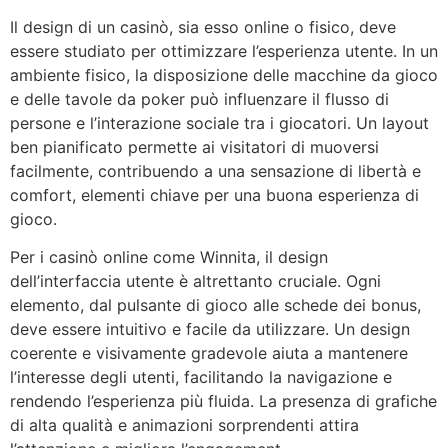
Il design di un casinò, sia esso online o fisico, deve
essere studiato per ottimizzare l’esperienza utente. In un
ambiente fisico, la disposizione delle macchine da gioco
e delle tavole da poker può influenzare il flusso di
persone e l’interazione sociale tra i giocatori. Un layout
ben pianificato permette ai visitatori di muoversi
facilmente, contribuendo a una sensazione di libertà e
comfort, elementi chiave per una buona esperienza di
gioco.
Per i casinò online come Winnita, il design
dell’interfaccia utente è altrettanto cruciale. Ogni
elemento, dal pulsante di gioco alle schede dei bonus,
deve essere intuitivo e facile da utilizzare. Un design
coerente e visivamente gradevole aiuta a mantenere
l’interesse degli utenti, facilitando la navigazione e
rendendo l’esperienza più fluida. La presenza di grafiche
di alta qualità e animazioni sorprendenti attira