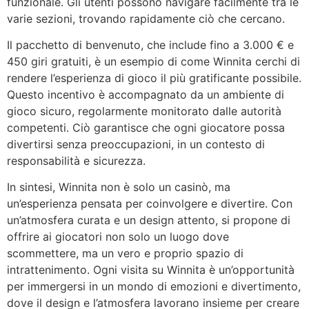
funzionale. Gli utenti possono navigare facilmente tra le
varie sezioni, trovando rapidamente ciò che cercano.
Il pacchetto di benvenuto, che include fino a 3.000 € e
450 giri gratuiti, è un esempio di come Winnita cerchi di
rendere l’esperienza di gioco il più gratificante possibile.
Questo incentivo è accompagnato da un ambiente di
gioco sicuro, regolarmente monitorato dalle autorità
competenti. Ciò garantisce che ogni giocatore possa
divertirsi senza preoccupazioni, in un contesto di
responsabilità e sicurezza.
In sintesi, Winnita non è solo un casinò, ma
un’esperienza pensata per coinvolgere e divertire. Con
un’atmosfera curata e un design attento, si propone di
offrire ai giocatori non solo un luogo dove
scommettere, ma un vero e proprio spazio di
intrattenimento. Ogni visita su Winnita è un’opportunità
per immergersi in un mondo di emozioni e divertimento,
dove il design e l’atmosfera lavorano insieme per creare