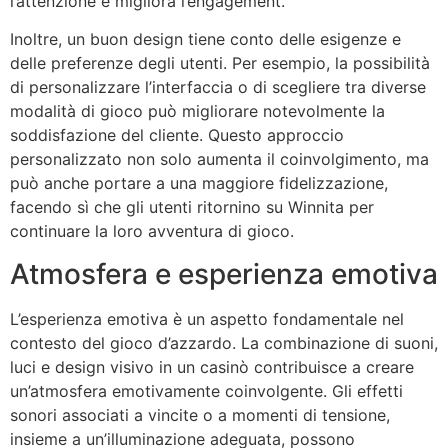
l’attenzione e migliora l’engagement.
Inoltre, un buon design tiene conto delle esigenze e
delle preferenze degli utenti. Per esempio, la possibilità
di personalizzare l’interfaccia o di scegliere tra diverse
modalità di gioco può migliorare notevolmente la
soddisfazione del cliente. Questo approccio
personalizzato non solo aumenta il coinvolgimento, ma
può anche portare a una maggiore fidelizzazione,
facendo sì che gli utenti ritornino su Winnita per
continuare la loro avventura di gioco.
Atmosfera e esperienza emotiva
L’esperienza emotiva è un aspetto fondamentale nel
contesto del gioco d’azzardo. La combinazione di suoni,
luci e design visivo in un casinò contribuisce a creare
un’atmosfera emotivamente coinvolgente. Gli effetti
sonori associati a vincite o a momenti di tensione,
insieme a un’illuminazione adeguata, possono