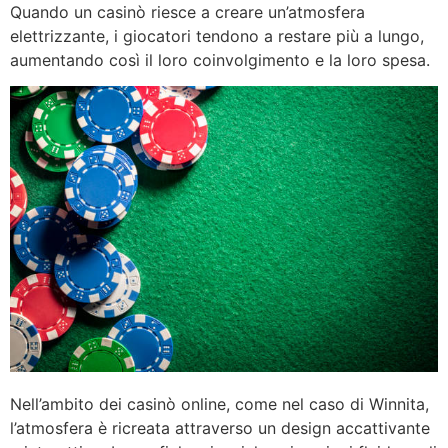
Quando un casinò riesce a creare un’atmosfera
elettrizzante, i giocatori tendono a restare più a lungo,
aumentando così il loro coinvolgimento e la loro spesa.
Nell’ambito dei casinò online, come nel caso di Winnita,
l’atmosfera è ricreata attraverso un design accattivante