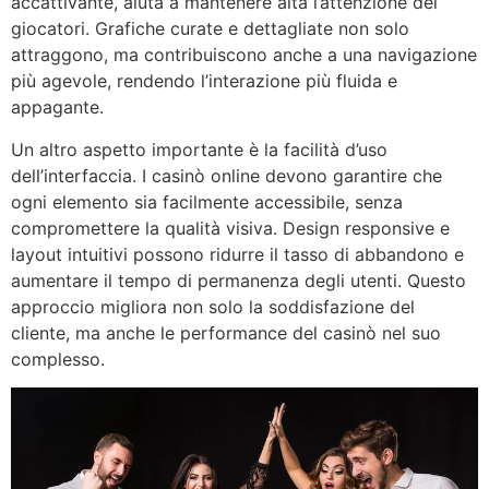
accattivante, aiuta a mantenere alta l’attenzione dei
giocatori. Grafiche curate e dettagliate non solo
attraggono, ma contribuiscono anche a una navigazione
più agevole, rendendo l’interazione più fluida e
appagante.
Un altro aspetto importante è la facilità d’uso
dell’interfaccia. I casinò online devono garantire che
ogni elemento sia facilmente accessibile, senza
compromettere la qualità visiva. Design responsive e
layout intuitivi possono ridurre il tasso di abbandono e
aumentare il tempo di permanenza degli utenti. Questo
approccio migliora non solo la soddisfazione del
cliente, ma anche le performance del casinò nel suo
complesso.