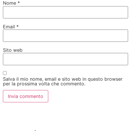
Nome
*
Email
*
Sito web
Salva il mio nome, email e sito web in questo browser
per la prossima volta che commento.