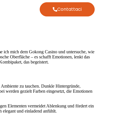
Contattaci
dme ich mich dem Gokong Casino und untersuche, wie
bsche Oberfläche – es schafft Emotionen, lenkt das
Kombipaket, das begeistert.
ges Ambiente zu tauchen. Dunkle Hintergründe,
ei werden gezielt Farben eingesetzt, die Emotionen
sigen Elementen vermeidet Ablenkung und fördert ein
h elegant und einladend anfühlt.