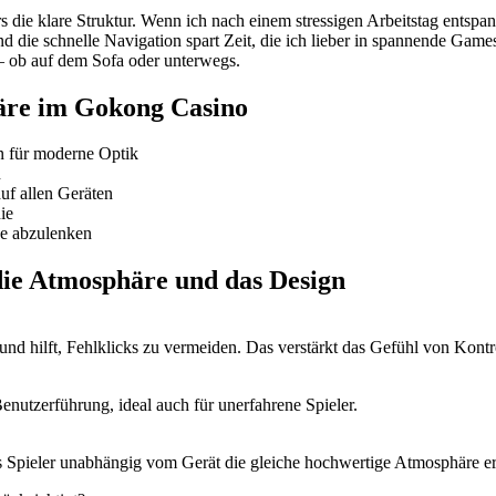
 die klare Struktur. Wenn ich nach einem stressigen Arbeitstag entspan
nd die schnelle Navigation spart Zeit, die ich lieber in spannende Gam
 – ob auf dem Sofa oder unterwegs.
äre im Gokong Casino
n für moderne Optik
n
auf allen Geräten
ie
ne abzulenken
ie Atmosphäre und das Design
t und hilft, Fehlklicks zu vermeiden. Das verstärkt das Gefühl von Kont
enutzerführung, ideal auch für unerfahrene Spieler.
ss Spieler unabhängig vom Gerät die gleiche hochwertige Atmosphäre er