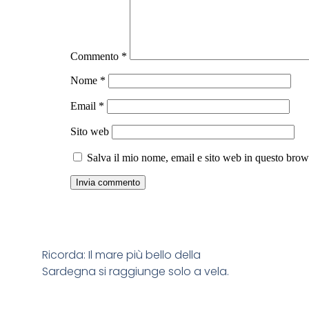
Commento
*
Nome
*
Email
*
Sito web
Salva il mio nome, email e sito web in questo bro
Ricorda: Il mare più bello della
Sardegna si raggiunge solo a vela.​