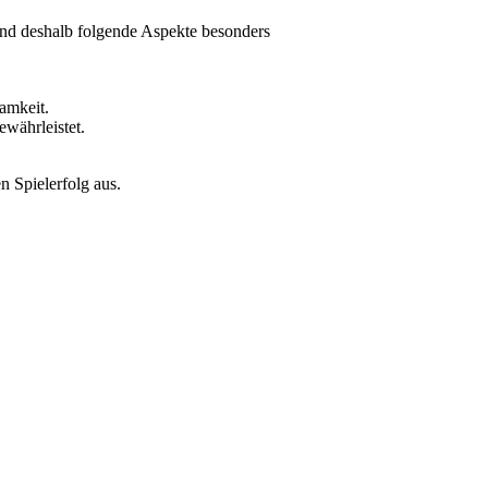
sind deshalb folgende Aspekte besonders
amkeit.
ewährleistet.
en Spielerfolg aus.