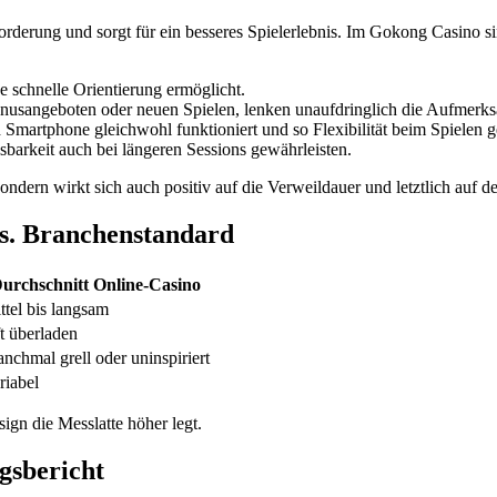
orderung und sorgt für ein besseres Spielerlebnis. Im Gokong Casino 
ne schnelle Orientierung ermöglicht.
usangeboten oder neuen Spielen, lenken unaufdringlich die Aufmerks
Smartphone gleichwohl funktioniert und so Flexibilität beim Spielen g
barkeit auch bei längeren Sessions gewährleisten.
sondern wirkt sich auch positiv auf die Verweildauer und letztlich auf d
s. Branchenstandard
urchschnitt Online-Casino
ttel bis langsam
t überladen
nchmal grell oder uninspiriert
riabel
ign die Messlatte höher legt.
gsbericht