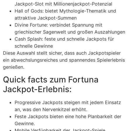
Jackpot-Slot mit Millionenjackpot-Potenzial
Hall of Gods: bietet Mythologie-Thematik und
attraktive Jackpot-Summen
Divine Fortune: verbindet Spannung mit
griechischer Sagenwelt und großen Auszahlungen
Cash Splash: feste und schnelle Jackpots für
schnelle Gewinne
Diese Auswahl stellt sicher, dass auch Jackpotspieler
ein abwechslungsreiches und spannendes Spielerlebnis
genießen.
Quick facts zum Fortuna
Jackpot-Erlebnis:
Progressive Jackpots steigen mit jedem Einsatz
an, was den Nervenkitzel erhöht.
Feste Jackpots bieten eine hohe Planbarkeit der
Gewinne.
Mobile Verfügbarkeit der Jackpot-Spiele