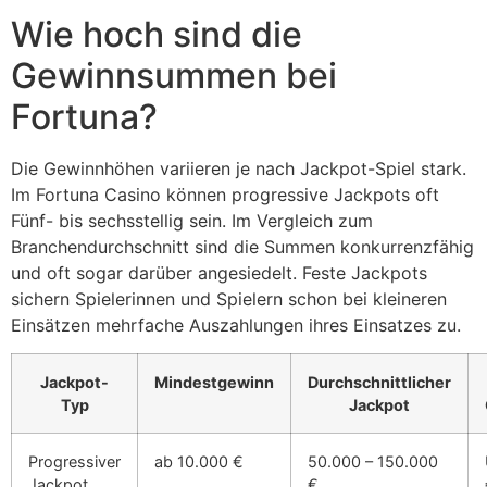
Wie hoch sind die
Gewinnsummen bei
Fortuna?
Die Gewinnhöhen variieren je nach Jackpot-Spiel stark.
Im Fortuna Casino können progressive Jackpots oft
Fünf- bis sechsstellig sein. Im Vergleich zum
Branchendurchschnitt sind die Summen konkurrenzfähig
und oft sogar darüber angesiedelt. Feste Jackpots
sichern Spielerinnen und Spielern schon bei kleineren
Einsätzen mehrfache Auszahlungen ihres Einsatzes zu.
Jackpot-
Mindestgewinn
Durchschnittlicher
Typ
Jackpot
Progressiver
ab 10.000 €
50.000 – 150.000
Jackpot
€