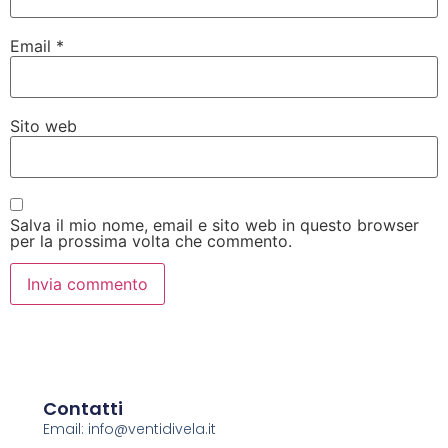
Email
*
Sito web
Salva il mio nome, email e sito web in questo browser
per la prossima volta che commento.
Contatti
Email: info@ventidivela.it