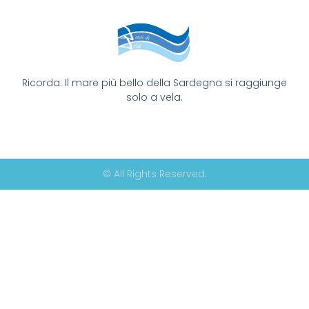
Ricorda: Il mare più bello della Sardegna si raggiunge
solo a vela.​
© All Rights Reserved.