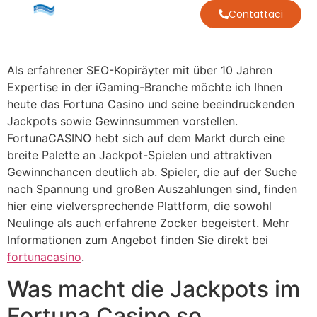
Contattaci
Als erfahrener SEO-Kopiräyter mit über 10 Jahren
Expertise in der iGaming-Branche möchte ich Ihnen
heute das Fortuna Casino und seine beeindruckenden
Jackpots sowie Gewinnsummen vorstellen.
FortunaCASINO hebt sich auf dem Markt durch eine
breite Palette an Jackpot-Spielen und attraktiven
Gewinnchancen deutlich ab. Spieler, die auf der Suche
nach Spannung und großen Auszahlungen sind, finden
hier eine vielversprechende Plattform, die sowohl
Neulinge als auch erfahrene Zocker begeistert. Mehr
Informationen zum Angebot finden Sie direkt bei
fortunacasino
.
Was macht die Jackpots im
Fortuna Casino so