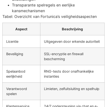
Transparante spelregels en eerlijke
kansmechanismen
Tabel: Overzicht van Fortunica’s veiligheidsaspecten
Aspect
Beschrijving
Licentie
Uitgegeven door erkende autoriteit
Beveiliging
SSL-encryptie en firewall
bescherming
Spelaanbod
RNG-tests door onafhankelijke
eerlijkheid
instanties
Verantwoord
Limieten, zelfuitsluiting en spelhulp
spelen
Klantenservice
24/7 ondersteuning via chat en e-