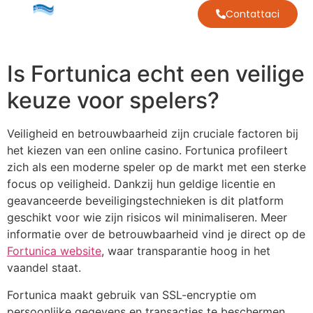
Contattaci
Is Fortunica echt een veilige
keuze voor spelers?
Veiligheid en betrouwbaarheid zijn cruciale factoren bij
het kiezen van een online casino. Fortunica profileert
zich als een moderne speler op de markt met een sterke
focus op veiligheid. Dankzij hun geldige licentie en
geavanceerde beveiligingstechnieken is dit platform
geschikt voor wie zijn risicos wil minimaliseren. Meer
informatie over de betrouwbaarheid vind je direct op de
Fortunica website
, waar transparantie hoog in het
vaandel staat.
Fortunica maakt gebruik van SSL-encryptie om
persoonlijke gegevens en transacties te beschermen,