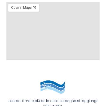
Ricorda: Il mare più bello della Sardegna si raggiunge
solo a vela.​