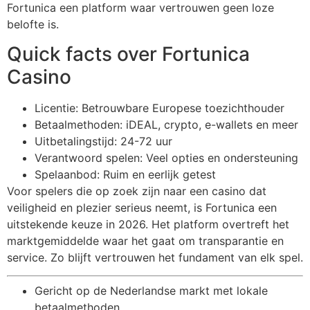
Fortunica een platform waar vertrouwen geen loze
belofte is.
Quick facts over Fortunica
Casino
Licentie: Betrouwbare Europese toezichthouder
Betaalmethoden: iDEAL, crypto, e-wallets en meer
Uitbetalingstijd: 24-72 uur
Verantwoord spelen: Veel opties en ondersteuning
Spelaanbod: Ruim en eerlijk getest
Voor spelers die op zoek zijn naar een casino dat
veiligheid en plezier serieus neemt, is Fortunica een
uitstekende keuze in 2026. Het platform overtreft het
marktgemiddelde waar het gaat om transparantie en
service. Zo blijft vertrouwen het fundament van elk spel.
Gericht op de Nederlandse markt met lokale
betaalmethoden