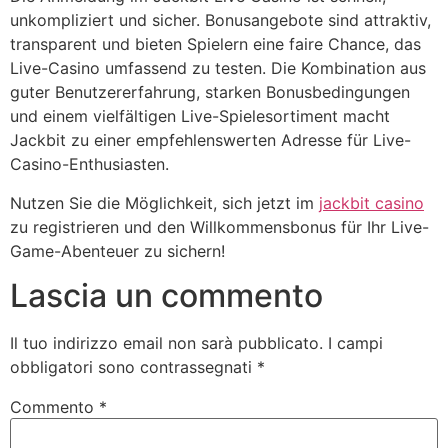
unkompliziert und sicher. Bonusangebote sind attraktiv,
transparent und bieten Spielern eine faire Chance, das
Live-Casino umfassend zu testen. Die Kombination aus
guter Benutzererfahrung, starken Bonusbedingungen
und einem vielfältigen Live-Spielesortiment macht
Jackbit zu einer empfehlenswerten Adresse für Live-
Casino-Enthusiasten.
Nutzen Sie die Möglichkeit, sich jetzt im
jackbit casino
zu registrieren und den Willkommensbonus für Ihr Live-
Game-Abenteuer zu sichern!
Lascia un commento
Il tuo indirizzo email non sarà pubblicato.
I campi
obbligatori sono contrassegnati
*
Commento
*