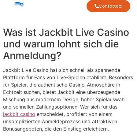
Contattaci
Was ist Jackbit Live Casino
und warum lohnt sich die
Anmeldung?
Jackbit Live Casino hat sich schnell als spannende
Plattform für Fans von Live-Spielen etabliert. Besonders
für Spieler, die authentische Casino-Atmosphäre in
Echtzeit suchen, bietet Jackbit eine überzeugende
Mischung aus modernem Design, hoher Spielauswahl
und schnellen Zahlungsoptionen. Wer sich für das
jackbit casino
entscheidet, profitiert von einem
unkomplizierten Anmeldeprozess und attraktiven
Bonusangeboten, die den Einstieg erleichtern.