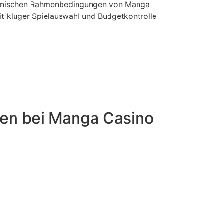
echnischen Rahmenbedingungen von Manga
mit kluger Spielauswahl und Budgetkontrolle
ken bei Manga Casino