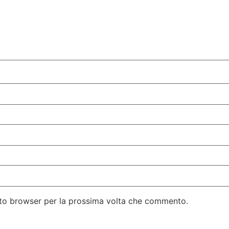
esto browser per la prossima volta che commento.