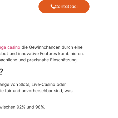
Contattaci
ga casino
die Gewinnchancen durch eine
gebot und innovative Features kombinieren.
e sachliche und praxisnahe Einschätzung.
?
gänge von Slots, Live-Casino oder
ie fair und unvorhersehbar sind, was
 zwischen 92% und 98%.