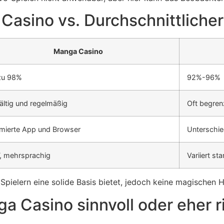
Casino vs. Durchschnittliche
Manga Casino
zu 98%
92%-96%
fältig und regelmäßig
Oft begre
mierte App und Browser
Unterschie
, mehrsprachig
Variiert sta
 Spielern eine solide Basis bietet, jedoch keine magischen
ga Casino sinnvoll oder eher r