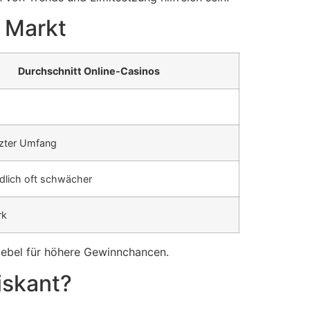
r Markt
Durchschnitt Online-Casinos
nzter Umfang
dlich oft schwächer
rk
 Hebel für höhere Gewinnchancen.
iskant?