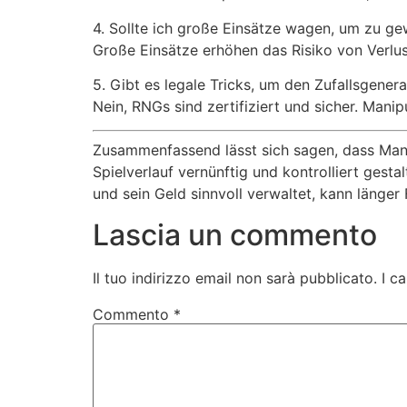
4. Sollte ich große Einsätze wagen, um zu g
Große Einsätze erhöhen das Risiko von Verlu
5. Gibt es legale Tricks, um den Zufallsgenera
Nein, RNGs sind zertifiziert und sicher. Manip
Zusammenfassend lässt sich sagen, dass Mang
Spielverlauf vernünftig und kontrolliert gest
und sein Geld sinnvoll verwaltet, kann länger
Lascia un commento
Il tuo indirizzo email non sarà pubblicato.
I c
Commento
*