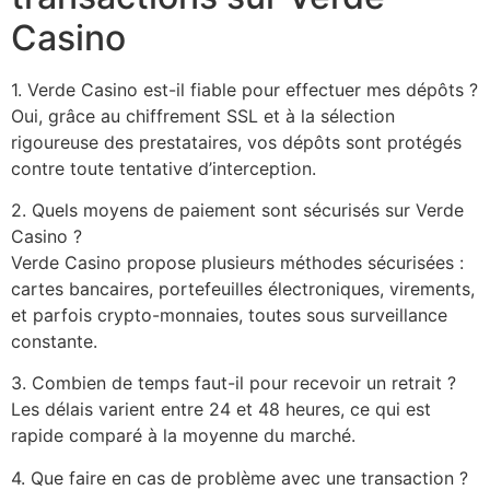
Casino
1. Verde Casino est-il fiable pour effectuer mes dépôts ?
Oui, grâce au chiffrement SSL et à la sélection
rigoureuse des prestataires, vos dépôts sont protégés
contre toute tentative d’interception.
2. Quels moyens de paiement sont sécurisés sur Verde
Casino ?
Verde Casino propose plusieurs méthodes sécurisées :
cartes bancaires, portefeuilles électroniques, virements,
et parfois crypto-monnaies, toutes sous surveillance
constante.
3. Combien de temps faut-il pour recevoir un retrait ?
Les délais varient entre 24 et 48 heures, ce qui est
rapide comparé à la moyenne du marché.
4. Que faire en cas de problème avec une transaction ?