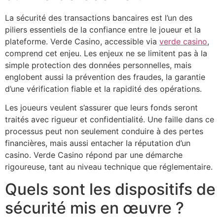
La sécurité des transactions bancaires est l’un des
piliers essentiels de la confiance entre le joueur et la
plateforme. Verde Casino, accessible via
verde casino
,
comprend cet enjeu. Les enjeux ne se limitent pas à la
simple protection des données personnelles, mais
englobent aussi la prévention des fraudes, la garantie
d’une vérification fiable et la rapidité des opérations.
Les joueurs veulent s’assurer que leurs fonds seront
traités avec rigueur et confidentialité. Une faille dans ce
processus peut non seulement conduire à des pertes
financières, mais aussi entacher la réputation d’un
casino. Verde Casino répond par une démarche
rigoureuse, tant au niveau technique que réglementaire.
Quels sont les dispositifs de
sécurité mis en œuvre ?