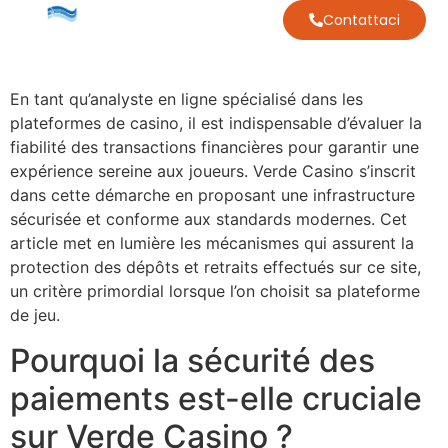
Contattaci
En tant qu’analyste en ligne spécialisé dans les
plateformes de casino, il est indispensable d’évaluer la
fiabilité des transactions financières pour garantir une
expérience sereine aux joueurs. Verde Casino s’inscrit
dans cette démarche en proposant une infrastructure
sécurisée et conforme aux standards modernes. Cet
article met en lumière les mécanismes qui assurent la
protection des dépôts et retraits effectués sur ce site,
un critère primordial lorsque l’on choisit sa plateforme
de jeu.
Pourquoi la sécurité des
paiements est-elle cruciale
sur Verde Casino ?