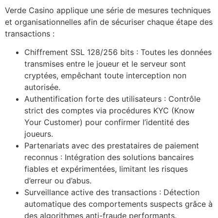
Verde Casino applique une série de mesures techniques
et organisationnelles afin de sécuriser chaque étape des
transactions :
Chiffrement SSL 128/256 bits : Toutes les données
transmises entre le joueur et le serveur sont
cryptées, empêchant toute interception non
autorisée.
Authentification forte des utilisateurs : Contrôle
strict des comptes via procédures KYC (Know
Your Customer) pour confirmer l’identité des
joueurs.
Partenariats avec des prestataires de paiement
reconnus : Intégration des solutions bancaires
fiables et expérimentées, limitant les risques
d’erreur ou d’abus.
Surveillance active des transactions : Détection
automatique des comportements suspects grâce à
des algorithmes anti-fraude performants.