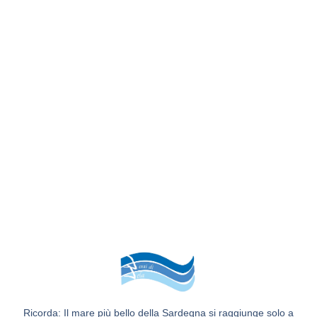
Ricorda: Il mare più bello della Sardegna si raggiunge solo a