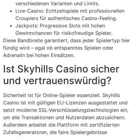
verschiedenen Varianten und Limits.
Live-Casino: Echtzeitspiele mit professionellen
Croupiers für authentisches Casino-Feeling.
Jackpots: Progressive Slots mit hohen
Gewinnchancen für risikofreudige Spieler.
Diese Bandbreite garantiert, dass jeder Spielertyp hier
fündig wird – egal ob entspanntes Spielen oder
Adrenalin bei hohen Einsätzen.
Ist Skyhills Casino sicher
und vertrauenswürdig?
Sicherheit ist für Online-Spieler essenziell. Skyhills
Casino ist mit gültigen EU-Lizenzen ausgestattet und
setzt moderne SSL-Verschlüsselungstechnologien ein,
um alle Transaktionen und Nutzerdaten abzusichern.
Außerdem arbeitet die Plattform mit zertifizierten
Zufallsgeneratoren, die faire Spielergebnisse