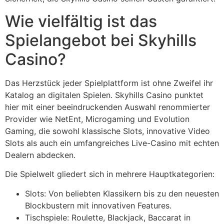
Wie vielfältig ist das
Spielangebot bei Skyhills
Casino?
Das Herzstück jeder Spielplattform ist ohne Zweifel ihr
Katalog an digitalen Spielen. Skyhills Casino punktet
hier mit einer beeindruckenden Auswahl renommierter
Provider wie NetEnt, Microgaming und Evolution
Gaming, die sowohl klassische Slots, innovative Video
Slots als auch ein umfangreiches Live-Casino mit echten
Dealern abdecken.
Die Spielwelt gliedert sich in mehrere Hauptkategorien:
Slots: Von beliebten Klassikern bis zu den neuesten
Blockbustern mit innovativen Features.
Tischspiele: Roulette, Blackjack, Baccarat in