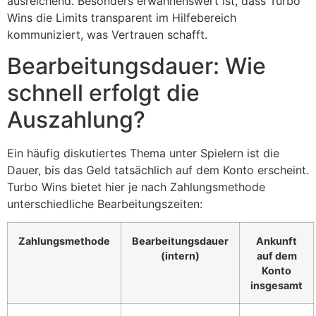
ausreichend. Besonders erwähnenswert ist, dass Turbo
Wins die Limits transparent im Hilfebereich
kommuniziert, was Vertrauen schafft.
Bearbeitungsdauer: Wie
schnell erfolgt die
Auszahlung?
Ein häufig diskutiertes Thema unter Spielern ist die
Dauer, bis das Geld tatsächlich auf dem Konto erscheint.
Turbo Wins bietet hier je nach Zahlungsmethode
unterschiedliche Bearbeitungszeiten:
Zahlungsmethode
Bearbeitungsdauer
Ankunft
(intern)
auf dem
Konto
insgesamt