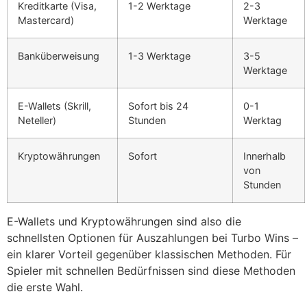
Kreditkarte (Visa,
1-2 Werktage
2-3
Mastercard)
Werktage
Banküberweisung
1-3 Werktage
3-5
Werktage
E-Wallets (Skrill,
Sofort bis 24
0-1
Neteller)
Stunden
Werktag
Kryptowährungen
Sofort
Innerhalb
von
Stunden
E-Wallets und Kryptowährungen sind also die
schnellsten Optionen für Auszahlungen bei Turbo Wins –
ein klarer Vorteil gegenüber klassischen Methoden. Für
Spieler mit schnellen Bedürfnissen sind diese Methoden
die erste Wahl.