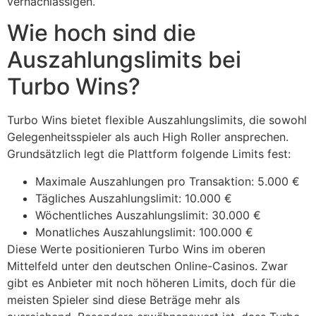
vernachlässigen.
Wie hoch sind die
Auszahlungslimits bei
Turbo Wins?
Turbo Wins bietet flexible Auszahlungslimits, die sowohl
Gelegenheitsspieler als auch High Roller ansprechen.
Grundsätzlich legt die Plattform folgende Limits fest:
Maximale Auszahlungen pro Transaktion: 5.000 €
Tägliches Auszahlungslimit: 10.000 €
Wöchentliches Auszahlungslimit: 30.000 €
Monatliches Auszahlungslimit: 100.000 €
Diese Werte positionieren Turbo Wins im oberen
Mittelfeld unter den deutschen Online-Casinos. Zwar
gibt es Anbieter mit noch höheren Limits, doch für die
meisten Spieler sind diese Beträge mehr als