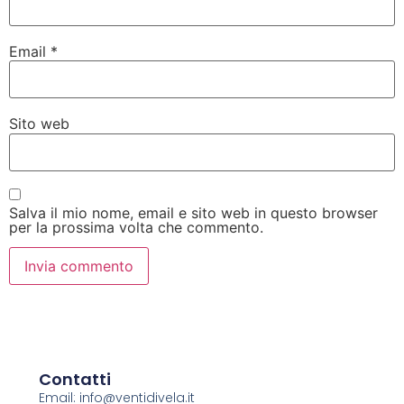
Email
*
Sito web
Salva il mio nome, email e sito web in questo browser
per la prossima volta che commento.
Contatti
Email: info@ventidivela.it