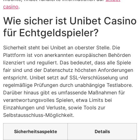
casino
.
Wie sicher ist Unibet Casino
für Echtgeldspieler?
Sicherheit steht bei Unibet an oberster Stelle. Die
Plattform ist von anerkannten europäischen Behörden
lizenziert und reguliert. Das bedeutet, dass alle Spiele
fair sind und der Datenschutz höchsten Anforderungen
entspricht. Unibet setzt auf SSL-Verschlüsselung und
regelmäßige Prüfungen durch unabhängige Testlabore.
Darüber hinaus gibt es umfassende Maßnahmen für
verantwortungsvolles Spielen, etwa Limits bei
Einzahlungen und Verluste, sowie Tools zur
Selbstausschluss-Möglichkeit.
Sicherheitsaspekte
Details