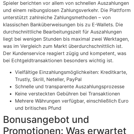
Spieler berichten vor allem von schnellen Auszahlungen
und einem reibungslosen Zahlungsverkehr. Die Plattform
unterstützt zahlreiche Zahlungsmethoden – von
klassischen Banküberweisungen bis zu E-Wallets. Die
durchschnittliche Bearbeitungszeit für Auszahlungen
liegt bei wenigen Stunden bis maximal zwei Werktagen,
was im Vergleich zum Markt überdurchschnittlich ist.
Der Kundenservice reagiert zügig und kompetent, was
bei Echtgeldtransaktionen besonders wichtig ist.
Vielfältige Einzahlungsmöglichkeiten: Kreditkarte,
Trustly, Skrill, Neteller, PayPal
Schnelle und transparente Auszahlungsprozesse
Keine versteckten Gebühren bei Transaktionen
Mehrere Währungen verfügbar, einschließlich Euro
und britisches Pfund
Bonusangebot und
Promotionen: Was erwartet