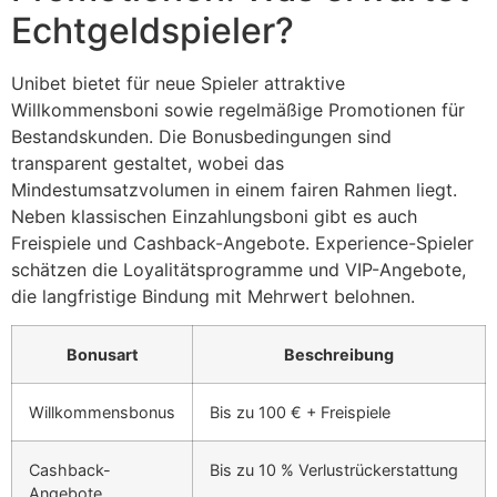
Echtgeldspieler?
Unibet bietet für neue Spieler attraktive
Willkommensboni sowie regelmäßige Promotionen für
Bestandskunden. Die Bonusbedingungen sind
transparent gestaltet, wobei das
Mindestumsatzvolumen in einem fairen Rahmen liegt.
Neben klassischen Einzahlungsboni gibt es auch
Freispiele und Cashback-Angebote. Experience-Spieler
schätzen die Loyalitätsprogramme und VIP-Angebote,
die langfristige Bindung mit Mehrwert belohnen.
Bonusart
Beschreibung
Willkommensbonus
Bis zu 100 € + Freispiele
Cashback-
Bis zu 10 % Verlustrückerstattung
Angebote