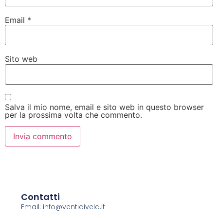
Email
*
Sito web
Salva il mio nome, email e sito web in questo browser
per la prossima volta che commento.
Contatti
Email: info@ventidivela.it