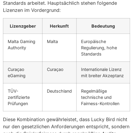
Standards arbeitet. Hauptsächlich stehen folgende
Lizenzen im Vordergrund:
Lizenzgeber
Herkunft
Bedeutung
Malta Gaming
Malta
Europäische
Authority
Regulierung, hohe
Standards
Curaçao
Curaçao
Internationale Lizenz
eGaming
mit breiter Akzeptanz
TÜV-
Deutschland
Regelmäßige
zertifizierte
technische und
Prüfungen
Fairness-Kontrollen
Diese Kombination gewährleistet, dass Lucky Bird nicht
nur den gesetzlichen Anforderungen entspricht, sondern