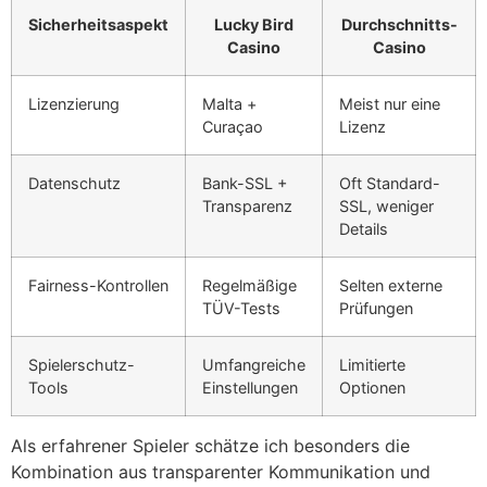
Sicherheitsaspekt
Lucky Bird
Durchschnitts-
Casino
Casino
Lizenzierung
Malta +
Meist nur eine
Curaçao
Lizenz
Datenschutz
Bank-SSL +
Oft Standard-
Transparenz
SSL, weniger
Details
Fairness-Kontrollen
Regelmäßige
Selten externe
TÜV-Tests
Prüfungen
Spielerschutz-
Umfangreiche
Limitierte
Tools
Einstellungen
Optionen
Als erfahrener Spieler schätze ich besonders die
Kombination aus transparenter Kommunikation und