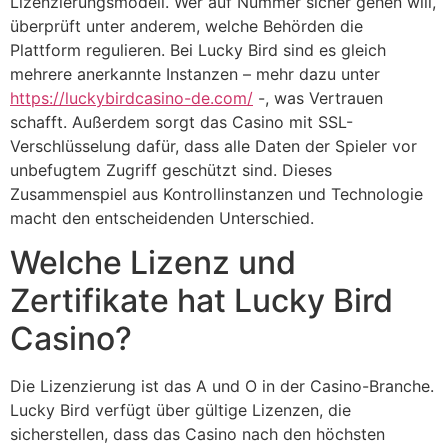
Lizenzierungsmodell. Wer auf Nummer sicher gehen will,
überprüft unter anderem, welche Behörden die
Plattform regulieren. Bei Lucky Bird sind es gleich
mehrere anerkannte Instanzen – mehr dazu unter
https://luckybirdcasino-de.com/
-, was Vertrauen
schafft. Außerdem sorgt das Casino mit SSL-
Verschlüsselung dafür, dass alle Daten der Spieler vor
unbefugtem Zugriff geschützt sind. Dieses
Zusammenspiel aus Kontrollinstanzen und Technologie
macht den entscheidenden Unterschied.
Welche Lizenz und
Zertifikate hat Lucky Bird
Casino?
Die Lizenzierung ist das A und O in der Casino-Branche.
Lucky Bird verfügt über gültige Lizenzen, die
sicherstellen, dass das Casino nach den höchsten