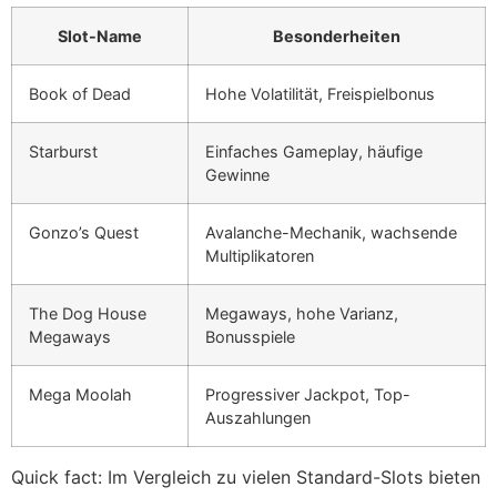
Slot-Name
Besonderheiten
Book of Dead
Hohe Volatilität, Freispielbonus
Starburst
Einfaches Gameplay, häufige
Gewinne
Gonzo’s Quest
Avalanche-Mechanik, wachsende
Multiplikatoren
The Dog House
Megaways, hohe Varianz,
Megaways
Bonusspiele
Mega Moolah
Progressiver Jackpot, Top-
Auszahlungen
Quick fact: Im Vergleich zu vielen Standard-Slots bieten