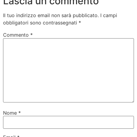
Lascia un commento
Il tuo indirizzo email non sarà pubblicato.
I campi
obbligatori sono contrassegnati
*
Commento
*
Nome
*