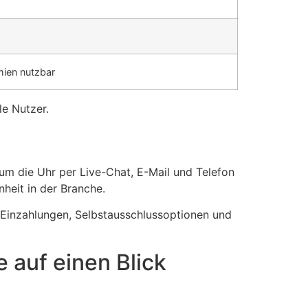
mien nutzbar
le Nutzer.
um die Uhr per Live-Chat, E-Mail und Telefon
nheit in der Branche.
r Einzahlungen, Selbstausschlussoptionen und
e auf einen Blick