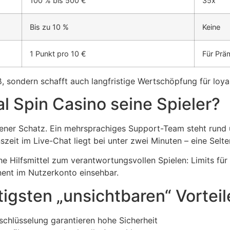
100 % bis 500 €
35x
Bis zu 10 %
Keine
1 Punkt pro 10 €
Für Prä
ß, sondern schafft auch langfristige Wertschöpfung für loya
l Spin Casino seine Spieler?
gener Schatz. Ein mehrsprachiges Support-Team steht rund 
zeit im Live-Chat liegt bei unter zwei Minuten – eine Selte
e Hilfsmittel zum verantwortungsvollen Spielen: Limits fü
nent im Nutzerkonto einsehbar.
igsten „unsichtbaren“ Vorteil
chlüsselung garantieren hohe Sicherheit