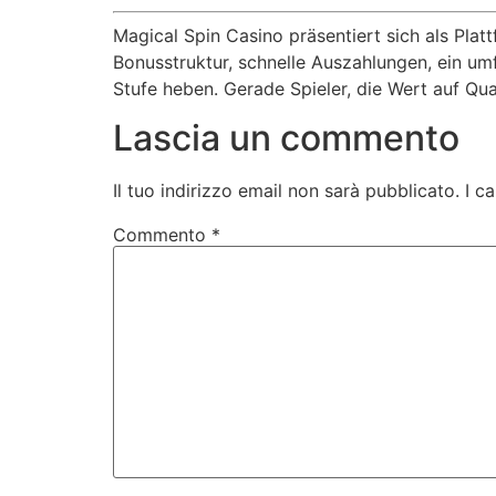
Magical Spin Casino präsentiert sich als Platt
Bonusstruktur, schnelle Auszahlungen, ein umf
Stufe heben. Gerade Spieler, die Wert auf Qu
Lascia un commento
Il tuo indirizzo email non sarà pubblicato.
I c
Commento
*