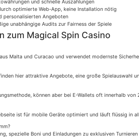
ptowährungen und schnelle Auszahlungen
urch optimierte Web-App, keine Installation nötig
d personalisierten Angeboten
ge unabhängige Audits zur Fairness der Spiele
en zum Magical Spin Casino
n aus Malta und Curacao und verwendet modernste Sicherhe
 finden hier attraktive Angebote, eine große Spielauswahl
lungsmethode, können aber bei E-Wallets oft innerhalb von 
bseite ist für mobile Geräte optimiert und läuft flüssig in
ramm?
ng, spezielle Boni und Einladungen zu exklusiven Turnieren