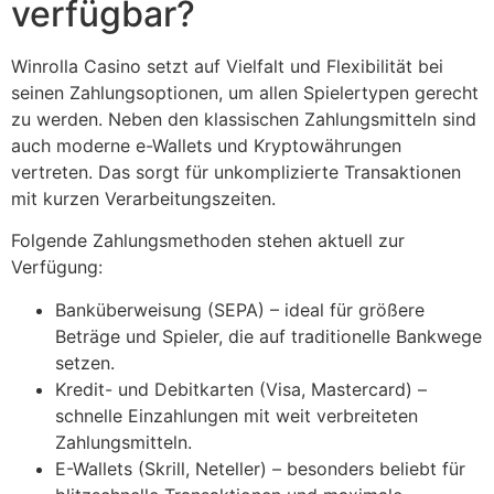
verfügbar?
Winrolla Casino setzt auf Vielfalt und Flexibilität bei
seinen Zahlungsoptionen, um allen Spielertypen gerecht
zu werden. Neben den klassischen Zahlungsmitteln sind
auch moderne e-Wallets und Kryptowährungen
vertreten. Das sorgt für unkomplizierte Transaktionen
mit kurzen Verarbeitungszeiten.
Folgende Zahlungsmethoden stehen aktuell zur
Verfügung:
Banküberweisung (SEPA) – ideal für größere
Beträge und Spieler, die auf traditionelle Bankwege
setzen.
Kredit- und Debitkarten (Visa, Mastercard) –
schnelle Einzahlungen mit weit verbreiteten
Zahlungsmitteln.
E-Wallets (Skrill, Neteller) – besonders beliebt für