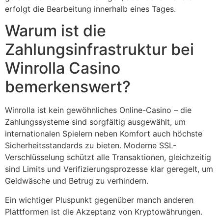
erfolgt die Bearbeitung innerhalb eines Tages.
Warum ist die
Zahlungsinfrastruktur bei
Winrolla Casino
bemerkenswert?
Winrolla ist kein gewöhnliches Online-Casino – die
Zahlungssysteme sind sorgfältig ausgewählt, um
internationalen Spielern neben Komfort auch höchste
Sicherheitsstandards zu bieten. Moderne SSL-
Verschlüsselung schützt alle Transaktionen, gleichzeitig
sind Limits und Verifizierungsprozesse klar geregelt, um
Geldwäsche und Betrug zu verhindern.
Ein wichtiger Pluspunkt gegenüber manch anderen
Plattformen ist die Akzeptanz von Kryptowährungen.