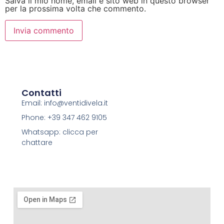
Salva il mio nome, email e sito web in questo browser
per la prossima volta che commento.
Contatti
Email: info@ventidivela.it
Phone: +39 347 462 9105
Whatsapp: clicca per
chattare