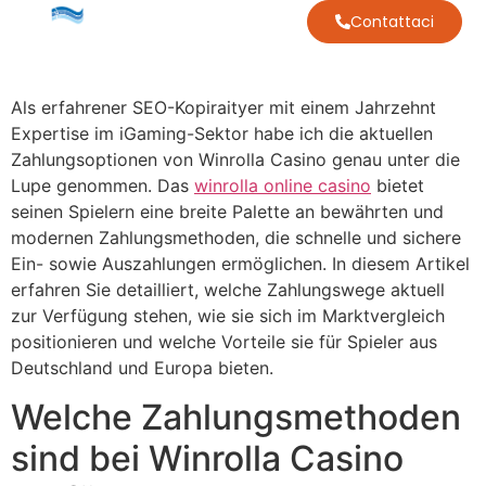
Contattaci
Als erfahrener SEO-Kopiraityer mit einem Jahrzehnt
Expertise im iGaming-Sektor habe ich die aktuellen
Zahlungsoptionen von Winrolla Casino genau unter die
Lupe genommen. Das
winrolla online casino
bietet
seinen Spielern eine breite Palette an bewährten und
modernen Zahlungsmethoden, die schnelle und sichere
Ein- sowie Auszahlungen ermöglichen. In diesem Artikel
erfahren Sie detailliert, welche Zahlungswege aktuell
zur Verfügung stehen, wie sie sich im Marktvergleich
positionieren und welche Vorteile sie für Spieler aus
Deutschland und Europa bieten.
Welche Zahlungsmethoden
sind bei Winrolla Casino