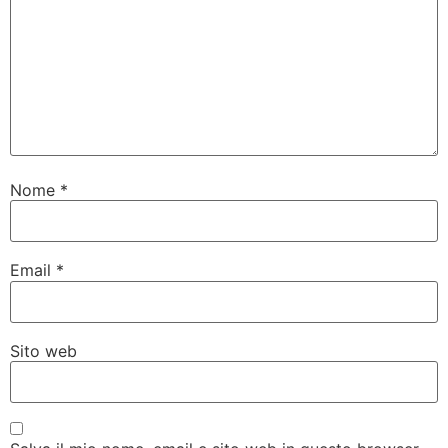
Nome
*
Email
*
Sito web