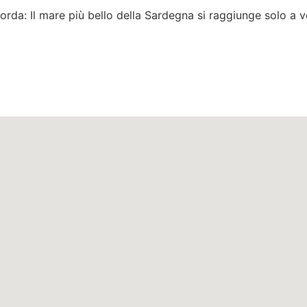
orda: Il mare più bello della Sardegna si raggiunge solo a ve