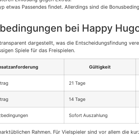
ertyp etwas Passendes findet. Allerdings sind die Bonusbedin
usbedingungen bei Happy Hug
nsparent dargestellt, was die Entscheidungsfindung verein
gen Spiele für das Freispielen.
satzanforderung
Gültigkeit
trag
21 Tage
trag
14 Tage
zbedingungen
Sofort Auszahlung
tüblichen Rahmen. Für Vielspieler sind vor allem die kurze