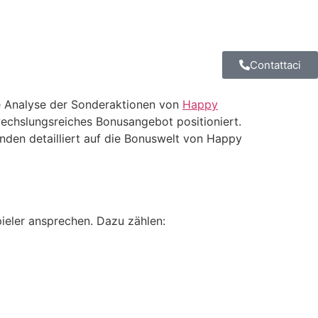
Contattaci
te Analyse der Sonderaktionen von
Happy
wechslungsreiches Bonusangebot positioniert.
enden detailliert auf die Bonuswelt von Happy
eler ansprechen. Dazu zählen: