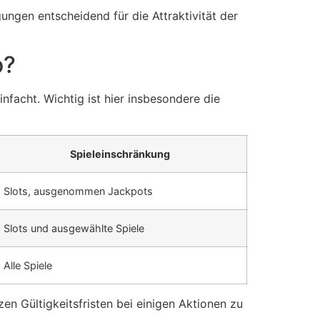
gungen entscheidend für die Attraktivität der
o?
facht. Wichtig ist hier insbesondere die
Spieleinschränkung
Slots, ausgenommen Jackpots
Slots und ausgewählte Spiele
Alle Spiele
n Gültigkeitsfristen bei einigen Aktionen zu