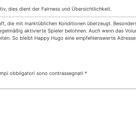
iv, dies dient der Fairness und Übersichtlichkeit.
t, die mit marktüblichen Konditionen überzeugt. Besonders 
gelmäßig aktivierte Spieler belohnen. Auch wenn das Volum
eiten. So bleibt Happy Hugo eine empfehlenswerte Adresse fü
ampi obbligatori sono contrassegnati
*