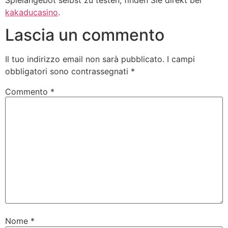
kakaducasino
.
Lascia un commento
Il tuo indirizzo email non sarà pubblicato.
I campi
obbligatori sono contrassegnati
*
Commento
*
Nome
*