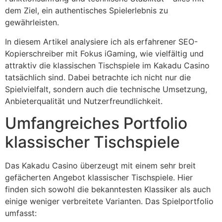
dem Ziel, ein authentisches Spielerlebnis zu
gewährleisten.
In diesem Artikel analysiere ich als erfahrener SEO-
Kopierschreiber mit Fokus iGaming, wie vielfältig und
attraktiv die klassischen Tischspiele im Kakadu Casino
tatsächlich sind. Dabei betrachte ich nicht nur die
Spielvielfalt, sondern auch die technische Umsetzung,
Anbieterqualität und Nutzerfreundlichkeit.
Umfangreiches Portfolio
klassischer Tischspiele
Das Kakadu Casino überzeugt mit einem sehr breit
gefächerten Angebot klassischer Tischspiele. Hier
finden sich sowohl die bekanntesten Klassiker als auch
einige weniger verbreitete Varianten. Das Spielportfolio
umfasst: