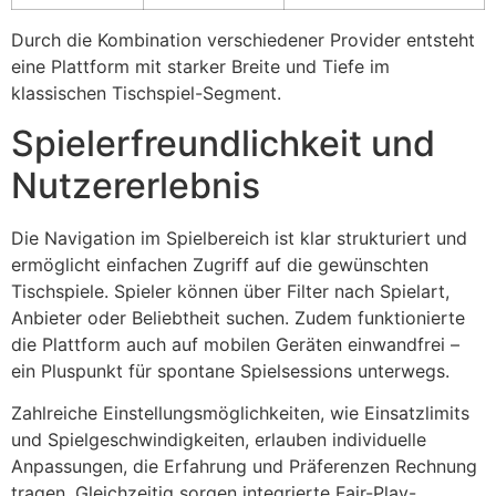
Durch die Kombination verschiedener Provider entsteht
eine Plattform mit starker Breite und Tiefe im
klassischen Tischspiel-Segment.
Spielerfreundlichkeit und
Nutzererlebnis
Die Navigation im Spielbereich ist klar strukturiert und
ermöglicht einfachen Zugriff auf die gewünschten
Tischspiele. Spieler können über Filter nach Spielart,
Anbieter oder Beliebtheit suchen. Zudem funktionierte
die Plattform auch auf mobilen Geräten einwandfrei –
ein Pluspunkt für spontane Spielsessions unterwegs.
Zahlreiche Einstellungsmöglichkeiten, wie Einsatzlimits
und Spielgeschwindigkeiten, erlauben individuelle
Anpassungen, die Erfahrung und Präferenzen Rechnung
tragen. Gleichzeitig sorgen integrierte Fair-Play-