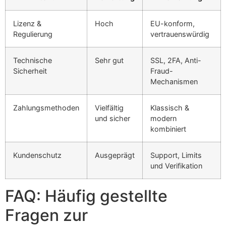
Lizenz &
Hoch
EU-konform,
Regulierung
vertrauenswürdig
Technische
Sehr gut
SSL, 2FA, Anti-
Sicherheit
Fraud-
Mechanismen
Zahlungsmethoden
Vielfältig
Klassisch &
und sicher
modern
kombiniert
Kundenschutz
Ausgeprägt
Support, Limits
und Verifikation
FAQ: Häufig gestellte
Fragen zur