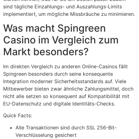
sind tägliche Einzahlungs- und Auszahlungs-Limits
implementiert, um mögliche Missbräuche zu minimieren.
Was macht Spingreen
Casino im Vergleich zum
Markt besonders?
Im direkten Vergleich zu anderen Online-Casinos fällt
Spingreen besonders durch seine konsequente
Integration moderner Sicherheitsstandards auf. Viele
Mitbewerber bieten zwar ähnliche Zahlungsmittel, doch
nicht alle setzen so konsequent auf Kompatibilität mit
EU-Datenschutz und digitale Identitäts-Checks.
Quick Facts:
Alle Transaktionen sind durch SSL 256-Bit-
Verschlüsselung gesichert