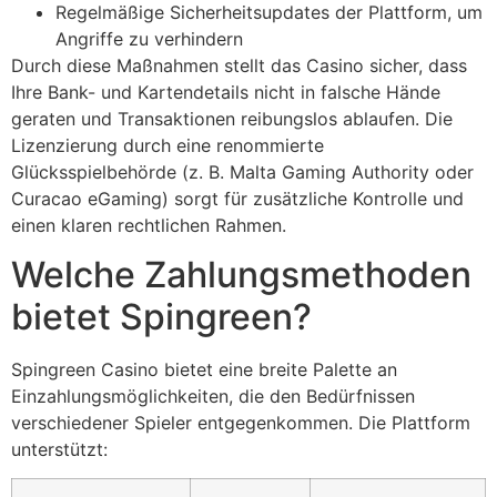
Regelmäßige Sicherheitsupdates der Plattform, um
Angriffe zu verhindern
Durch diese Maßnahmen stellt das Casino sicher, dass
Ihre Bank- und Kartendetails nicht in falsche Hände
geraten und Transaktionen reibungslos ablaufen. Die
Lizenzierung durch eine renommierte
Glücksspielbehörde (z. B. Malta Gaming Authority oder
Curacao eGaming) sorgt für zusätzliche Kontrolle und
einen klaren rechtlichen Rahmen.
Welche Zahlungsmethoden
bietet Spingreen?
Spingreen Casino bietet eine breite Palette an
Einzahlungsmöglichkeiten, die den Bedürfnissen
verschiedener Spieler entgegenkommen. Die Plattform
unterstützt: