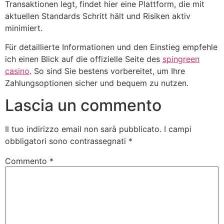
Transaktionen legt, findet hier eine Plattform, die mit
aktuellen Standards Schritt hält und Risiken aktiv
minimiert.
Für detaillierte Informationen und den Einstieg empfehle
ich einen Blick auf die offizielle Seite des
spingreen
casino
. So sind Sie bestens vorbereitet, um Ihre
Zahlungsoptionen sicher und bequem zu nutzen.
Lascia un commento
Il tuo indirizzo email non sarà pubblicato.
I campi
obbligatori sono contrassegnati
*
Commento
*