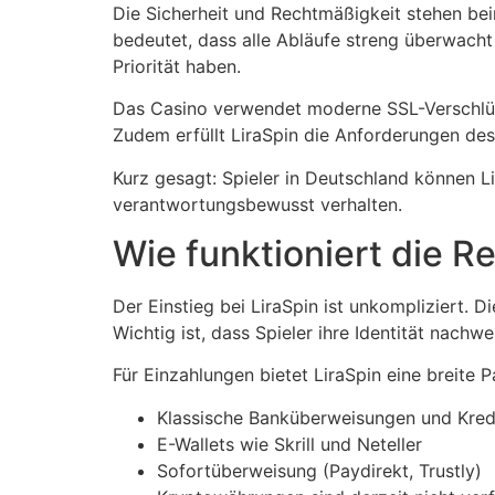
Die Sicherheit und Rechtmäßigkeit stehen beim
bedeutet, dass alle Abläufe streng überwacht
Priorität haben.
Das Casino verwendet moderne SSL-Verschlüs
Zudem erfüllt LiraSpin die Anforderungen des 
Kurz gesagt: Spieler in Deutschland können Li
verantwortungsbewusst verhalten.
Wie funktioniert die R
Der Einstieg bei LiraSpin ist unkompliziert. 
Wichtig ist, dass Spieler ihre Identität nachw
Für Einzahlungen bietet LiraSpin eine breite
Klassische Banküberweisungen und Kredi
E-Wallets wie Skrill und Neteller
Sofortüberweisung (Paydirekt, Trustly)