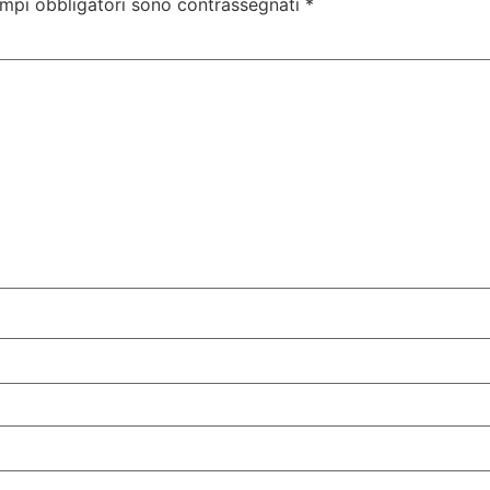
ampi obbligatori sono contrassegnati
*