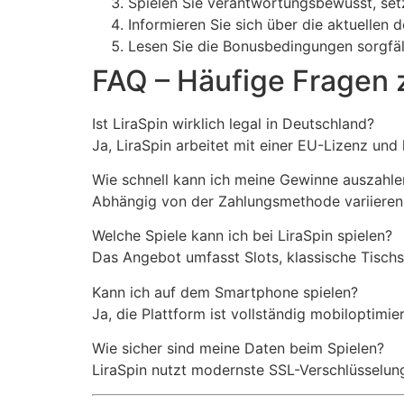
Spielen Sie verantwortungsbewusst, setz
Informieren Sie sich über die aktuellen 
Lesen Sie die Bonusbedingungen sorgfä
FAQ – Häufige Fragen z
Ist LiraSpin wirklich legal in Deutschland?
Ja, LiraSpin arbeitet mit einer EU-Lizenz und
Wie schnell kann ich meine Gewinne auszahle
Abhängig von der Zahlungsmethode variieren
Welche Spiele kann ich bei LiraSpin spielen?
Das Angebot umfasst Slots, klassische Tischs
Kann ich auf dem Smartphone spielen?
Ja, die Plattform ist vollständig mobiloptimi
Wie sicher sind meine Daten beim Spielen?
LiraSpin nutzt modernste SSL-Verschlüsselun