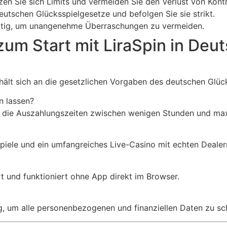
en Sie sich Limits und vermeiden Sie den Verlust von Kontr
deutschen Glücksspielgesetze und befolgen Sie sie strikt.
ltig, um unangenehme Überraschungen zu vermeiden.
um Start mit LiraSpin in Deu
 hält sich an die gesetzlichen Vorgaben des deutschen Glüc
n lassen?
 die Auszahlungszeiten zwischen wenigen Stunden und max
piele und ein umfangreiches Live-Casino mit echten Dealer
ert und funktioniert ohne App direkt im Browser.
g, um alle personenbezogenen und finanziellen Daten zu sc