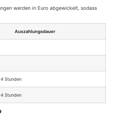
hlungen werden in Euro abgewickelt, sodass
Auszahlungsdauer
24 Stunden
24 Stunden
?