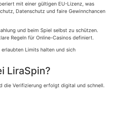
periert mit einer gültigen EU-Lizenz, was
erschutz, Datenschutz und faire Gewinnchancen
hlung und beim Spiel selbst zu schützen.
are Regeln für Online-Casinos definiert.
 erlaubten Limits halten und sich
i LiraSpin?
ie Verifizierung erfolgt digital und schnell.