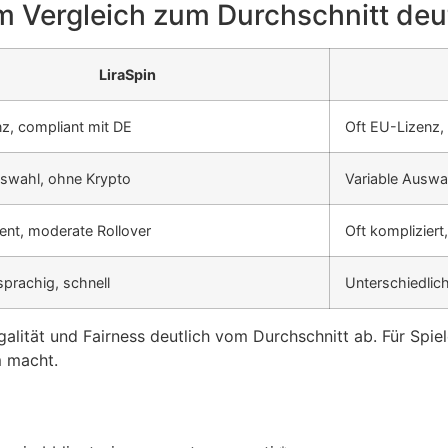
 im Vergleich zum Durchschnitt de
LiraSpin
z, compliant mit DE
Oft EU-Lizenz, 
uswahl, ohne Krypto
Variable Auswah
ent, moderate Rollover
Oft komplizier
prachig, schnell
Unterschiedlic
galität und Fairness deutlich vom Durchschnitt ab. Für Spie
m macht.