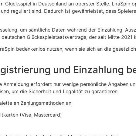
 Glücksspiel in Deutschland an oberster Stelle. LiraSpin o
 und reguliert sind. Dadurch ist gewährleistet, dass Spiel
selung, um sämtliche Daten während der Einzahlung, Ausza
deutschen Glücksspielstaatsvertrags, der seit Mitte 2021 kl
raSpin bedenkenlos nutzen, wenn sie sich an die gesetzlich
egistrierung und Einzahlung be
Die Anmeldung erfordert nur wenige persönliche Angaben und d
eisen, um die Sicherheit und Legalität zu garantieren.
 Palette an Zahlungsmethoden an:
tkarten (Visa, Mastercard)