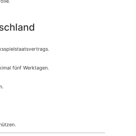
olle.
tschland
ksspielstaatsvertrags.
imal fünf Werktagen.
n.
hützen.