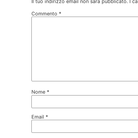
Il tuo indirizzo email non sarà pubblicato.
I c
Commento
*
Nome
*
Email
*